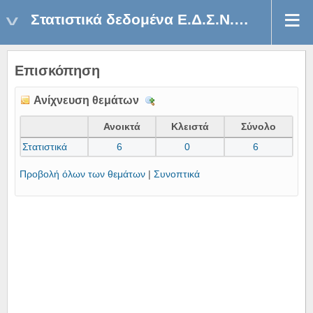
Στατιστικά δεδομένα Ε.Δ.Σ.Ν.Α 2019
Επισκόπηση
Ανίχνευση θεμάτων
Λ
ε
Ανοικτά
Κλειστά
Σύνολο
π
Στατιστικά
6
0
6
τ
ο
Προβολή όλων των θεμάτων
|
Συνοπτικά
μ
έ
ρ
ε
ι
ε
ς